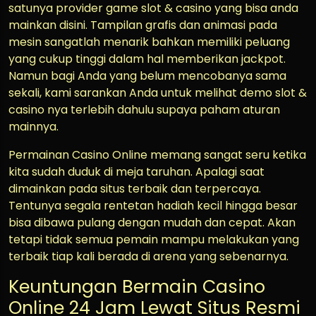
satunya provider game slot & casino yang bisa anda
mainkan disini. Tampilan grafis dan animasi pada
mesin sangatlah menarik bahkan memiliki peluang
yang cukup tinggi dalam hal memberikan jackpot.
Namun bagi Anda yang belum mencobanya sama
sekali, kami sarankan Anda untuk melihat demo slot &
casino nya terlebih dahulu supaya paham aturan
mainnya.
Permainan Casino Online memang sangat seru ketika
kita sudah duduk di meja taruhan. Apalagi saat
dimainkan pada situs terbaik dan terpercaya.
Tentunya segala rentetan hadiah kecil hingga besar
bisa dibawa pulang dengan mudah dan cepat. Akan
tetapi tidak semua pemain mampu melakukan yang
terbaik tiap kali berada di arena yang sebenarnya.
Keuntungan Bermain Casino
Online 24 Jam Lewat Situs Resmi