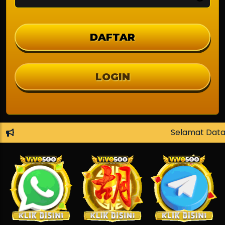
DAFTAR
LOGIN
Selamat Datang di VIVO500