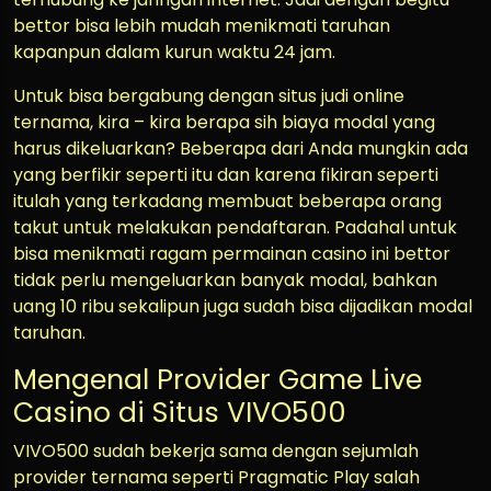
bettor bisa lebih mudah menikmati taruhan
kapanpun dalam kurun waktu 24 jam.
Untuk bisa bergabung dengan situs judi online
ternama, kira – kira berapa sih biaya modal yang
harus dikeluarkan? Beberapa dari Anda mungkin ada
yang berfikir seperti itu dan karena fikiran seperti
itulah yang terkadang membuat beberapa orang
takut untuk melakukan pendaftaran. Padahal untuk
bisa menikmati ragam permainan casino ini bettor
tidak perlu mengeluarkan banyak modal, bahkan
uang 10 ribu sekalipun juga sudah bisa dijadikan modal
taruhan.
Mengenal Provider Game Live
Casino di Situs VIVO500
VIVO500 sudah bekerja sama dengan sejumlah
provider ternama seperti Pragmatic Play salah