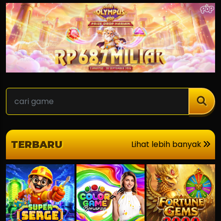
TERBARU
Lihat lebih banyak