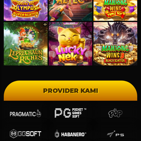
PROVIDER KAMI