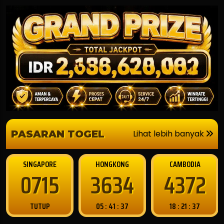
PASARAN TOGEL
Lihat lebih banyak
SINGAPORE
HONGKONG
CAMBODIA
0715
3634
4372
TUTUP
05 : 41 : 36
18 : 21 : 36