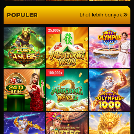
POPULER
Lihat lebih banyak