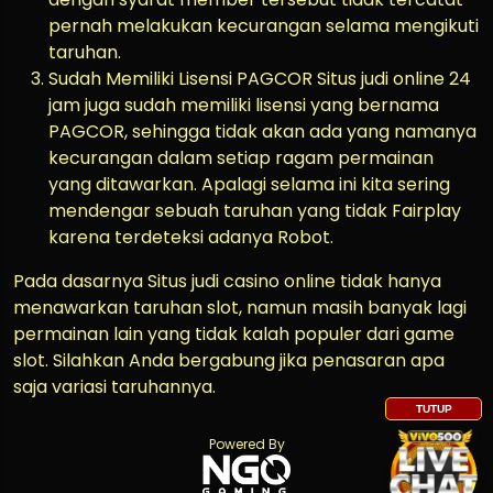
pernah melakukan kecurangan selama mengikuti
taruhan.
Sudah Memiliki Lisensi PAGCOR Situs judi online 24
jam juga sudah memiliki lisensi yang bernama
PAGCOR, sehingga tidak akan ada yang namanya
kecurangan dalam setiap ragam permainan
yang ditawarkan. Apalagi selama ini kita sering
mendengar sebuah taruhan yang tidak Fairplay
karena terdeteksi adanya Robot.
Pada dasarnya Situs judi casino online tidak hanya
menawarkan taruhan slot, namun masih banyak lagi
permainan lain yang tidak kalah populer dari game
slot. Silahkan Anda bergabung jika penasaran apa
saja variasi taruhannya.
TUTUP
Powered By