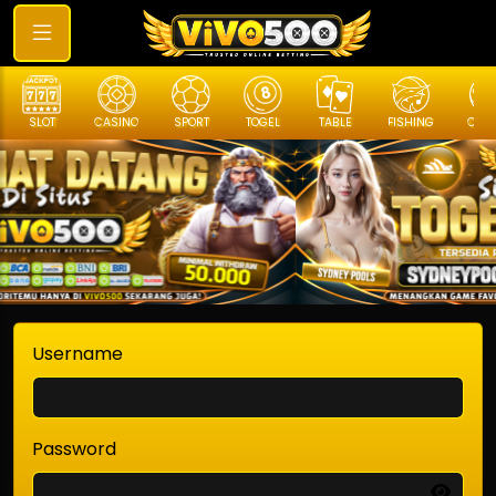
SLOT
CASINO
SPORT
TOGEL
TABLE
FISHING
COCK
Username
Password