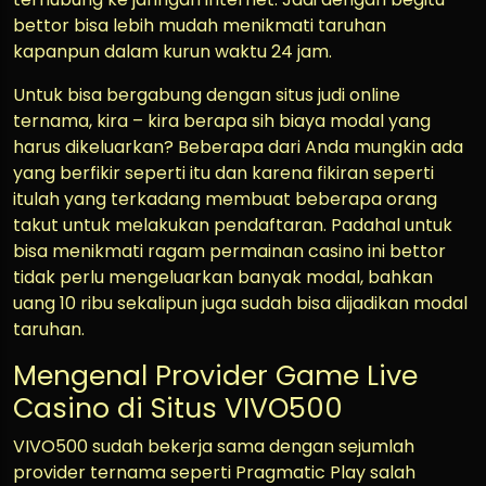
bettor bisa lebih mudah menikmati taruhan
kapanpun dalam kurun waktu 24 jam.
Untuk bisa bergabung dengan situs judi online
ternama, kira – kira berapa sih biaya modal yang
harus dikeluarkan? Beberapa dari Anda mungkin ada
yang berfikir seperti itu dan karena fikiran seperti
itulah yang terkadang membuat beberapa orang
takut untuk melakukan pendaftaran. Padahal untuk
bisa menikmati ragam permainan casino ini bettor
tidak perlu mengeluarkan banyak modal, bahkan
uang 10 ribu sekalipun juga sudah bisa dijadikan modal
taruhan.
Mengenal Provider Game Live
Casino di Situs VIVO500
VIVO500 sudah bekerja sama dengan sejumlah
provider ternama seperti Pragmatic Play salah