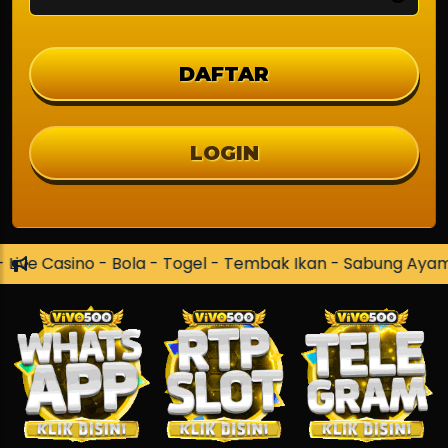
DAFTAR
LOGIN
o - Bola - Togel - Tembak Ikan - Sabung Ayam