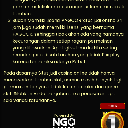
pernah melakukan kecurangan selama mengikuti
taruhan.
Sudah Memiliki Lisensi PAGCOR Situs judi online 24
jam juga sudah memiliki lisensi yang bernama
PAGCOR, sehingga tidak akan ada yang namanya
kecurangan dalam setiap ragam permainan
yang ditawarkan. Apalagi selama ini kita sering
mendengar sebuah taruhan yang tidak Fairplay
karena terdeteksi adanya Robot.
Pada dasarnya Situs judi casino online tidak hanya
menawarkan taruhan slot, namun masih banyak lagi
permainan lain yang tidak kalah populer dari game
slot. Silahkan Anda bergabung jika penasaran apa
saja variasi taruhannya.
TUTUP
Powered By