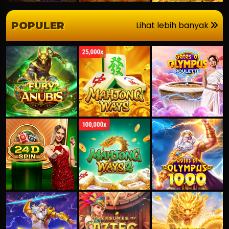
POPULER
Lihat lebih banyak