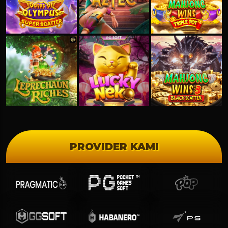
PROVIDER KAMI