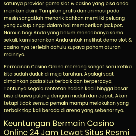
satunya provider game slot & casino yang bisa anda
mainkan disini. Tampilan grafis dan animasi pada
mesin sangatlah menarik bahkan memiliki peluang
yang cukup tinggi dalam hal memberikan jackpot.
Namun bagi Anda yang belum mencobanya sama
sekali, kami sarankan Anda untuk melihat demo slot &
casino nya terlebih dahulu supaya paham aturan
mainnya.
Permainan Casino Online memang sangat seru ketika
kita sudah duduk di meja taruhan. Apalagi saat
dimainkan pada situs terbaik dan terpercaya.
Tentunya segala rentetan hadiah kecil hingga besar
bisa dibawa pulang dengan mudah dan cepat. Akan
tetapi tidak semua pemain mampu melakukan yang
terbaik tiap kali berada di arena yang sebenarnya.
Keuntungan Bermain Casino
Online 24 Jam Lewat Situs Resmi