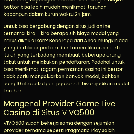
bettor bisa lebih mudah menikmati taruhan
kapanpun dalam kurun waktu 24 jam.
Untuk bisa bergabung dengan situs judi online
ternama, kira – kira berapa sih biaya modal yang
harus dikeluarkan? Beberapa dari Anda mungkin ada
yang berfikir seperti itu dan karena fikiran seperti
itulah yang terkadang membuat beberapa orang
takut untuk melakukan pendaftaran. Padahal untuk
bisa menikmati ragam permainan casino ini bettor
tidak perlu mengeluarkan banyak modal, bahkan
uang 10 ribu sekalipun juga sudah bisa dijadikan modal
taruhan.
Mengenal Provider Game Live
Casino di Situs VIVO500
VIVO500 sudah bekerja sama dengan sejumlah
provider ternama seperti Pragmatic Play salah