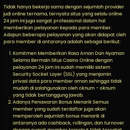
Tidak hanya bekerja sama dengan sejumlah provider
judi online ternama, ternyata situs yang selalu online
24 jam ini juga sangat professional dalam hal
memberikan pelayanan kepada para member.
Adapun beberapa pelayanan yang akan didapat oleh
para member di antaranya adalah sebagai berikut:
Komitmen Memberikan Rasa Aman Dan Nyaman
Selama Bermain Situs Casino Online dengan
pelayanan 24 jam ini sudah memiliki sistem
Security Socket Layer (SSL) yang menjamin
privasi data para member aman sehingga tidak
mudah di salahgunakan oleh oknum – oknum
yang tidak bertanggung jawab.
Adanya Penawaran Bonus Menarik Semua
member yang sudah terdaftar juga akan
memperoleh sejumlah bonus menarik di
antaranya ada cashback, rollingan, dan turnover
dengan syarat member tersebut tidak tercatat