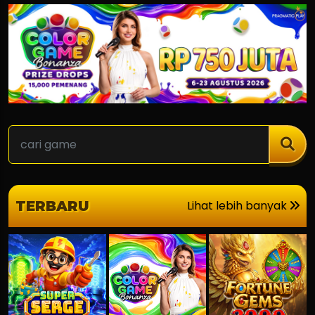
TERBARU
Lihat lebih banyak