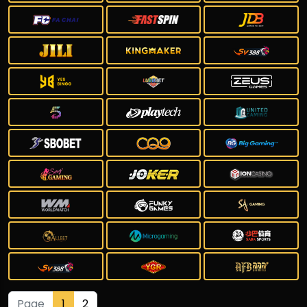
Page
1
2