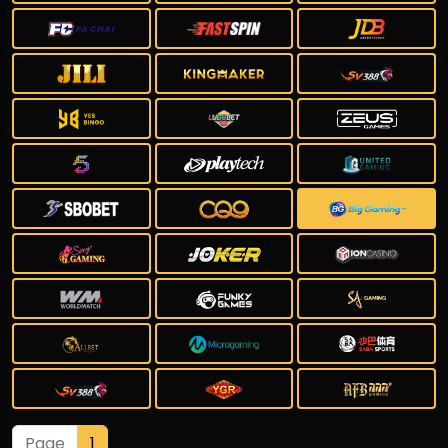
Page
1