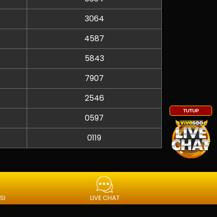
3064
4587
5843
7907
2546
TUTUP
0597
0119
SI
LIVE CHAT