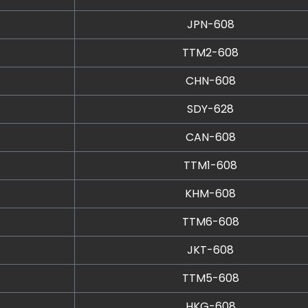
JPN-608
TTM2-608
CHN-608
SDY-628
CAN-608
TTM1-608
KHM-608
TTM6-608
JKT-608
TTM5-608
HKG-608