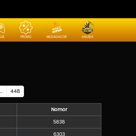
ADE
PROMO
MEGAGACOR
ANUBIS
...
448
Nomor
5838
6303