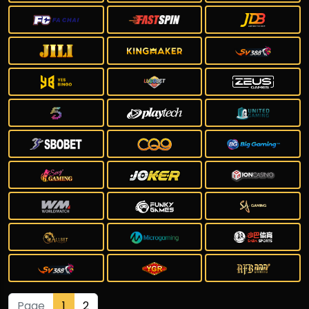
Page
1
2