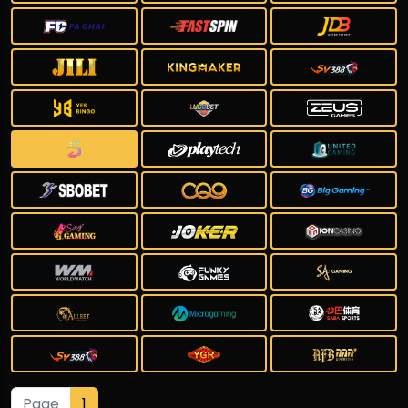
Page
1