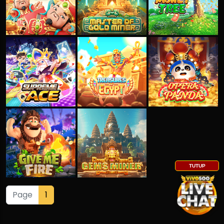
TUTUP
Page
1