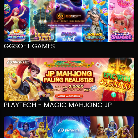
GGSOFT GAMES
PLAYTECH - MAGIC MAHJONG JP