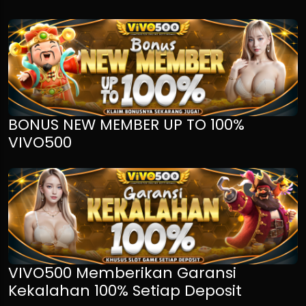
BONUS NEW MEMBER UP TO 100%
VIVO500
VIVO500 Memberikan Garansi
Kekalahan 100% Setiap Deposit