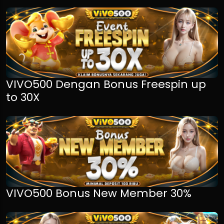
VIVO500 Dengan Bonus Freespin up
to 30X
VIVO500 Bonus New Member 30%