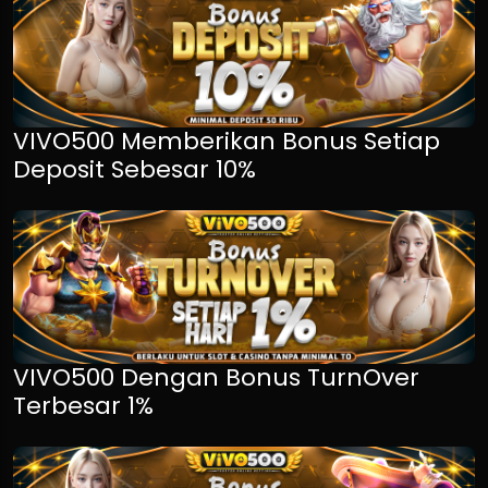
VIVO500 Memberikan Bonus Setiap
Deposit Sebesar 10%
VIVO500 Dengan Bonus TurnOver
Terbesar 1%