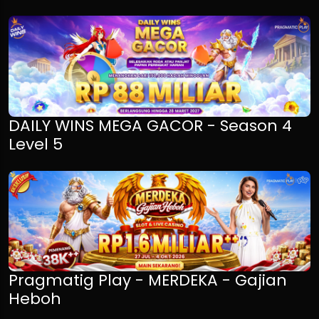
DAILY WINS MEGA GACOR - Season 4
Level 5
Pragmatig Play - MERDEKA - Gajian
Heboh