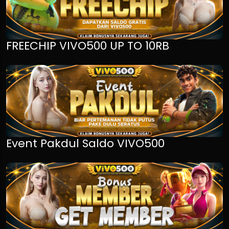
FREECHIP VIVO500 UP TO 10RB
Event Pakdul Saldo VIVO500