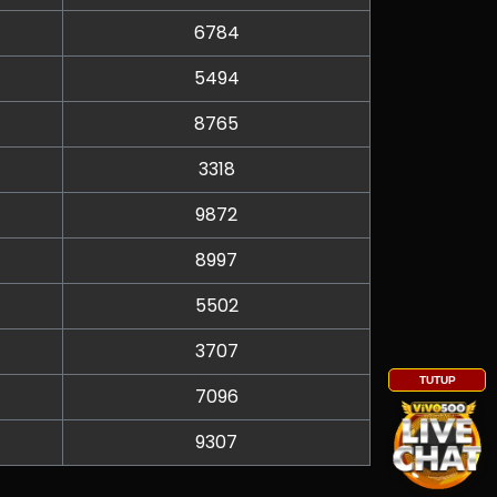
6784
5494
8765
3318
9872
8997
5502
3707
TUTUP
7096
9307