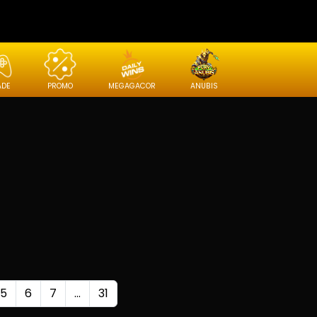
ADE
PROMO
MEGAGACOR
ANUBIS
5
6
7
...
31