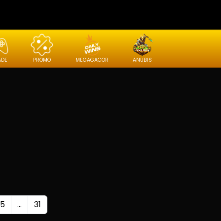
ADE
PROMO
MEGAGACOR
ANUBIS
5
...
31