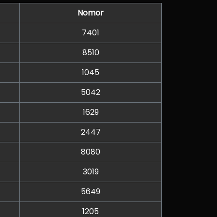
Nomor
7401
8510
1045
5042
1629
2447
8080
3019
5649
1205