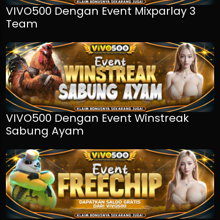
VIVO500 Dengan Event Mixparlay 3
Team
VIVO500 Dengan Event Winstreak
Sabung Ayam