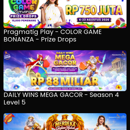
Pragmatig Play - COLOR GAME
BONANZA - Prize Drops
DAILY WINS MEGA GACOR - Season 4
Level 5