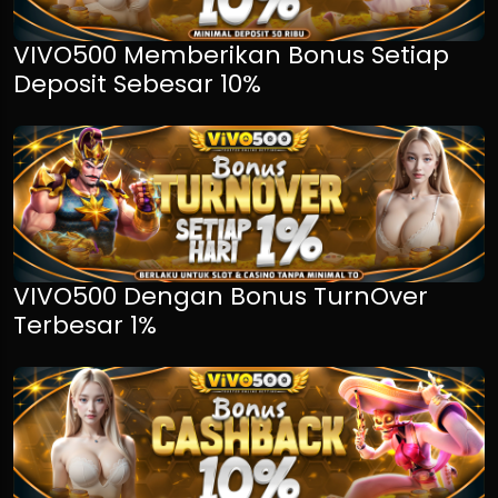
VIVO500 Memberikan Bonus Setiap
Deposit Sebesar 10%
VIVO500 Dengan Bonus TurnOver
Terbesar 1%