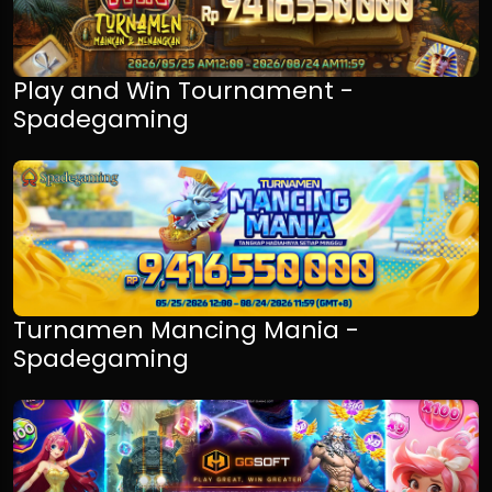
Play and Win Tournament -
Spadegaming
Turnamen Mancing Mania -
Spadegaming