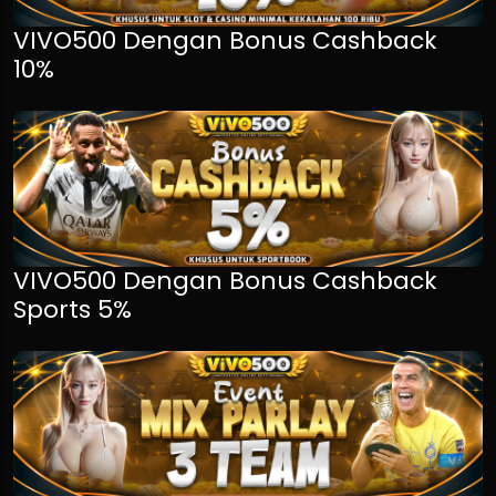
VIVO500 Dengan Bonus Cashback
10%
VIVO500 Dengan Bonus Cashback
Sports 5%