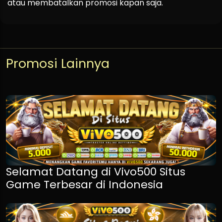
atau membatalkan promosi kapan saja.
Promosi Lainnya
Selamat Datang di Vivo500 Situs
Game Terbesar di Indonesia