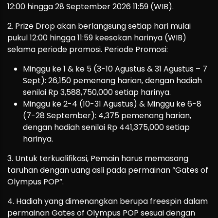
12:00 hingga 28 September 2026 11:59 (WIB).
2. Prize Drop akan berlangsung setiap hari mulai
pukul 12:00 hingga 11:59 keesokan harinya (WIB)
selama periode promosi. Periode Promosi:
Minggu ke 1 & ke 5 (3-10 Agustus & 31 Agustus – 7
Sept): 26,150 pemenang harian, dengan hadiah
senilai Rp 3,588,750,000 setiap harinya.
Minggu ke 2-4 (10-31 Agustus) & Minggu ke 6-8
(7-28 September): 4,375 pemenang harian,
dengan hadiah senilai Rp 441,375,000 setiap
harinya.
3. Untuk terkualifikasi, Pemain harus memasang
taruhan dengan uang asli pada permainan “Gates of
Olympus POP”.
4. Hadiah yang dimenangkan berupa freespin dalam
permainan Gates of Olympus POP sesuai dengan