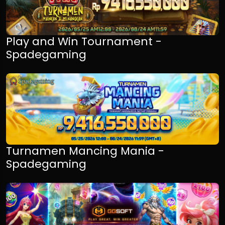
Play and Win Tournament -
Spadegaming
Turnamen Mancing Mania -
Spadegaming