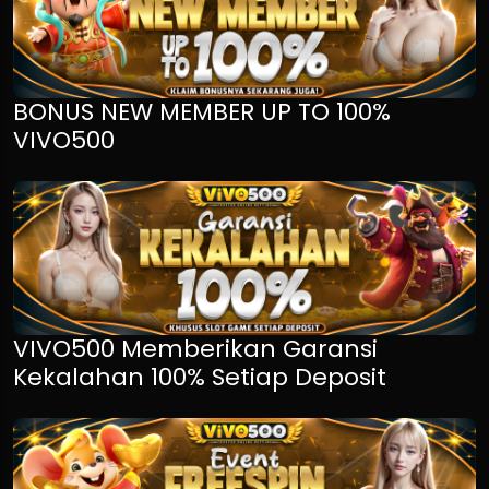
BONUS NEW MEMBER UP TO 100%
VIVO500
VIVO500 Memberikan Garansi
Kekalahan 100% Setiap Deposit