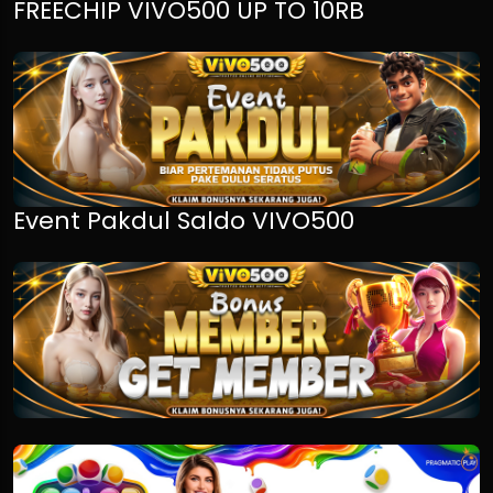
FREECHIP VIVO500 UP TO 10RB
Event Pakdul Saldo VIVO500