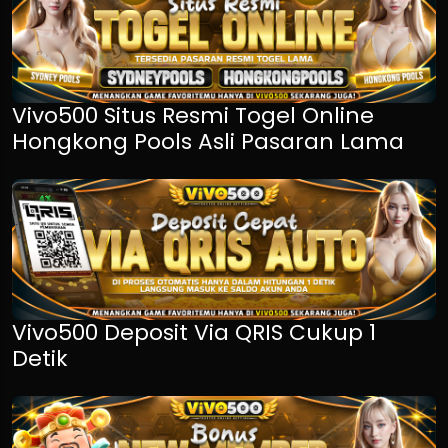
Vivo500 Situs Resmi Togel Online
Hongkong Pools Asli Pasaran Lama
Vivo500 Deposit Via QRIS Cukup 1
Detik